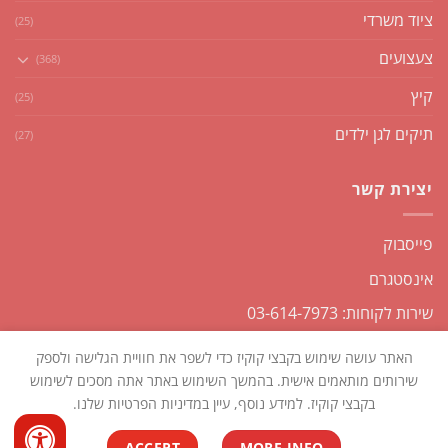
ציוד משרדי
(25)
צעצועים
(368)
קיץ
(25)
תיקים לגן ילדים
(27)
יצירת קשר
פייסבוק
אינסטגרם
שירות לקוחות: 03-614-7973
האתר עושה שימוש בקבצי קוקיז כדי לשפר את חוויית הגלישה ולספק
שירותים מותאמים אישית. בהמשך השימוש באתר אתה מסכים לשימוש
בקבצי קוקיז. למידע נוסף, עיין במדיניות הפרטיות שלנו.
כל הזכויות שמורות2026 ©
שקליקו
| נבנה ומנוהל על ידי
WEmanage -
ACCEPT
MORE INFO