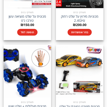
משחקי בנים
משחקי בנים
מכוניות מירוץ על שלט רחוק
מכונית על שלט מוציאה עשן
2.4GHz
טורבו ג'ט
₪
150.00
₪
200.00
בחר אפשרויות
הוספה לסל
למוצר
זה
יש
מספר
סוגים.
ניתן
לבחור
את
האפשרויות
בעמוד
המוצר
משחקי בנים
משחקי בנים
מכונית פעלולים + שלט שעון
מכונית ספורט נטענת על שלט