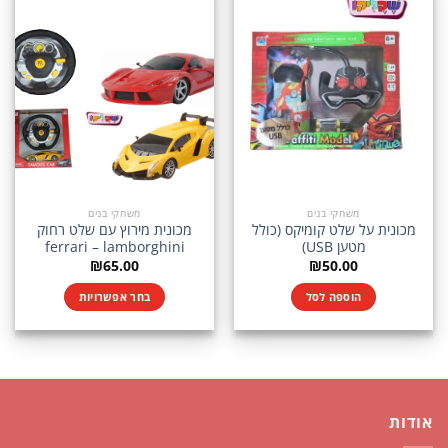
מספר
סוגים.
ניתן
לבחור
את
האפשרויות
בעמוד
המוצר
משחקי בנים
משחקי בנים
מכונית על שלט קומיקס (כולל
מכונית מירוץ עם שלט רחוק
מטען USB)
ferrari – lamborghini
₪
65.00
₪
50.00
הוספה לסל
בחר אפשרויות
למוצר
זה
יש
מספר
סוגים.
אודות
ניתן
לבחור