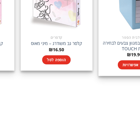
 לבית הספר
קלסרים
מגוון צבעים לבחירה
קלסר גב משודרג – מיני מאוס
קל
TOU
₪
16.50
₪
19.9
הוספה לסל
אפשרויות
למוצר
זה
יש
מספר
סוגים.
ניתן
לבחור
את
האפשרויות
בעמוד