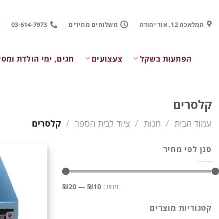
Ski
t
המלאכה 12, אור יהודה
משלוחים מהירים
03-614-7973
conten
הפתעות בשקל
צעצועים
חגים, ימי הולדת ומסי
קלסרים
עמוד הבית
/
חנות
/
ציוד לבית הספר
/
קלסרים
סנן לפי מחיר
מחיר
מחיר
מחיר:
₪10
—
₪20
מינימלי
מקסימלי
קטגוריות מוצרים