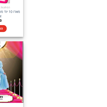
הפתעות בין 5-10
מארז 10 
צב
0
הו