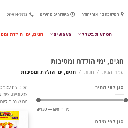
Ski
t
המלאכה 12, אור יהודה
משלוחים מהירים
03-614-7973
conten
הפתעות בשקל
צעצועים
חגים, ימי הולדת ומסי
חגים, ימי הולדת ומסיבות
עמוד הבית
/
חנות
/
חגים, ימי הולדת ומסיבות
סנן לפי מחיר
הכינו את עצמכם
צבעוניים, ציוד 
מה שיגרום ליום 
מחיר
מחיר
מחיר:
₪0
—
₪130
מינימלי
מקסימלי
סנן לפי מידה