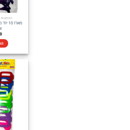
הפתעות בין 5-10
מארז 0
צב
0
הו