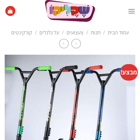
Ski
t
conten
עמוד הבית
/
חנות
/
צעצועים
/
על גלגלים
/
קורקינטים
מבצע!