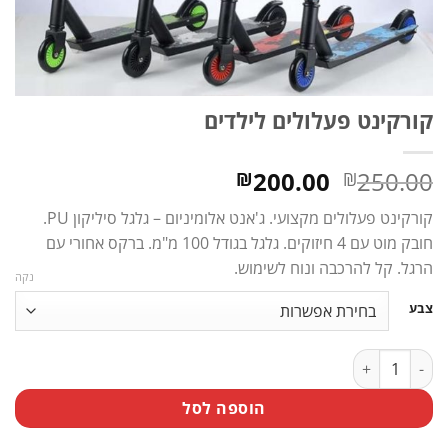
קורקינט פעלולים לילדים
המחיר
המחיר
200.00
250.00
₪
₪
המקורי
הנוכחי
קורקינט פעלולים מקצועי. ג'אנט אלומיניום – גלגל סיליקון PU.
היה:
הוא:
חובק מוט עם 4 חיזוקים. גלגל בגודל 100 מ"מ. ברקס אחורי עם
₪200.00.
₪250.00.
הרגל. קל להרכבה ונוח לשימוש.
נקה
צבע
כמות של קורקינט פעלולים לילדים
הוספה לסל