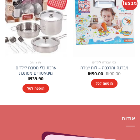
מבצע!
כלי עבודה לילדים
צעצועים
ערכת כלי מטבח לילדים
מברגה והרכבה – לוח יצירה
מיניאטורים ממתכת
המחיר
המחיר
₪
50.00
₪
90.00
המקורי
הנוכחי
₪
39.90
היה:
הוא:
הוספה לסל
₪50.00.
₪90.00.
הוספה לסל
אודות