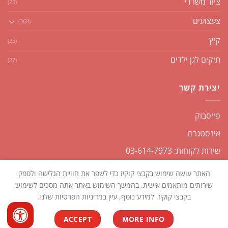
ציוד משרדי
(25)
צעצועים
(368)
קיץ
(25)
תיקים לגן ילדים
(27)
יצירת קשר
פייסבוק
אינסטגרם
שירות לקוחות: 03-614-7973
האתר עושה שימוש בקבצי קוקיז כדי לשפר את חוויית הגלישה ולספק
שירותים מותאמים אישית. בהמשך השימוש באתר אתה מסכים לשימוש
בקבצי קוקיז. למידע נוסף, עיין במדיניות הפרטיות שלנו.
כל הזכויות שמורות2026 ©
שקליקו
| נבנה ומנוהל על ידי
WEmanage -
ACCEPT
MORE INFO
ניהול אתרים