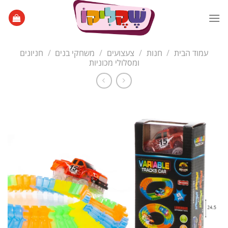
Ski
t
conten
עמוד הבית
/
חנות
/
צעצועים
/
משחקי בנים
/
חניונים
ומסלולי מכוניות