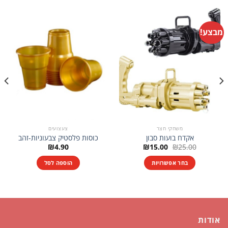
מבצע!
משחקי חצר
צעצועים
אקדח בועות סבון
כוסות פלסטיק צבעוניות-זהב
המחיר
המחיר
₪
4.90
₪
15.00
₪
25.00
המקורי
הנוכחי
היה:
הוא:
בחר אפשרויות
הוספה לסל
₪15.00.
₪25.00.
למוצר
זה
יש
מספר
סוגים.
אודות