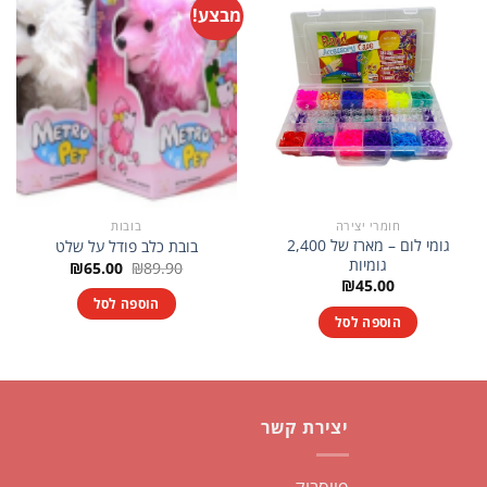
מבצע!
חומרי יצירה
בובות
גומי לום – מארז של 2,400
בובת כלב פודל על שלט
גומיות
המחיר
המחיר
₪
65.00
₪
89.90
המקורי
הנוכחי
₪
45.00
היה:
הוא:
הוספה לסל
₪65.00.
₪89.90.
הוספה לסל
יצירת קשר
פייסבוק