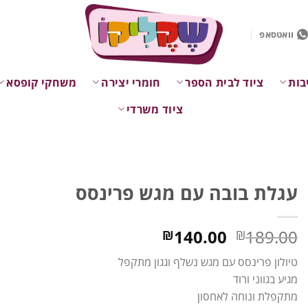
וואטסאפ
בות
ציוד לבית הספר
חומרי יצירה
משחקי קופסא
ציוד משרדי
עגלת בובה עם מגש פרינסס
המחיר
המחיר
140.00
189.00
₪
₪
המקורי
הנוכחי
טיולון פרינסס עם מגש נשלף וגגון מתקפל
היה:
הוא:
מגיע בגווני ורוד
₪140.00.
₪189.00.
מתקפלת ונוחה לאחסון