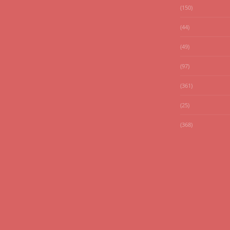
(150)
(44)
(49)
(97)
(361)
(25)
(368)