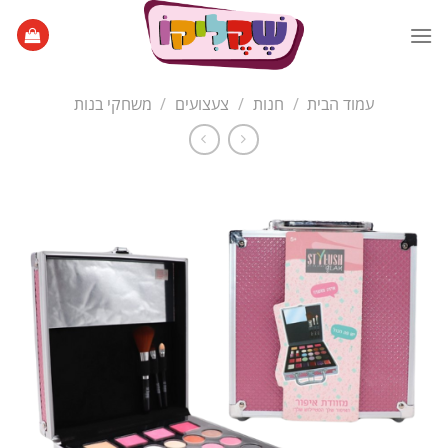
Ski
t
conten
עמוד הבית
/
חנות
/
צעצועים
/
משחקי בנות