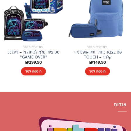
ציוד לבית הספר
ציוד לבית הספר
סט בצבע כחול: תיק אופנתי +
סט ציוד מלא לכיתה א' – גיימינג
קלמר – TOUCH
"GAME OVER"
₪
299.90
₪
149.90
הוספה לסל
הוספה לסל
אודות