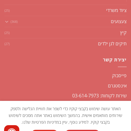
ציוד משרדי
(25)
צעצועים
(368)
קיץ
(25)
תיקים לגן ילדים
(27)
יצירת קשר
פייסבוק
אינסטגרם
שירות לקוחות: 03-614-7973
האתר עושה שימוש בקבצי קוקיז כדי לשפר את חוויית הגלישה ולספק
שירותים מותאמים אישית. בהמשך השימוש באתר אתה מסכים לשימוש
בקבצי קוקיז. למידע נוסף, עיין במדיניות הפרטיות שלנו.
כל הזכויות שמורות2026 ©
שקליקו
| נבנה ומנוהל על ידי
WEmanage -