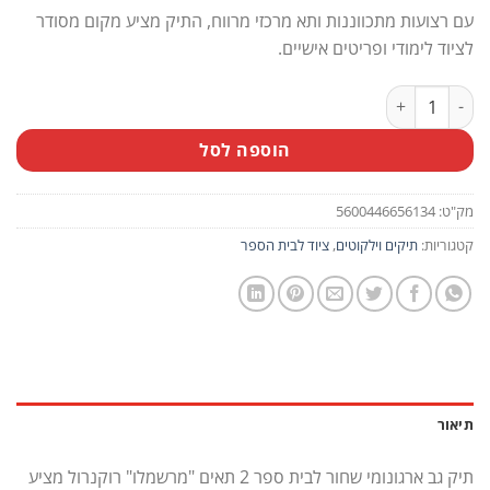
עם רצועות מתכווננות ותא מרכזי מרווח, התיק מציע מקום מסודר
לציוד לימודי ופריטים אישיים.
כמות של תיק גב ארגונומי שחור לבית ספר 2 תאים - ''מרשמלו'' רוקנרול
הוספה לסל
מק"ט:
5600446656134
קטגוריות:
תיקים וילקוטים
,
ציוד לבית הספר
תיאור
תיק גב ארגונומי שחור לבית ספר 2 תאים "מרשמלו" רוקנרול מציע