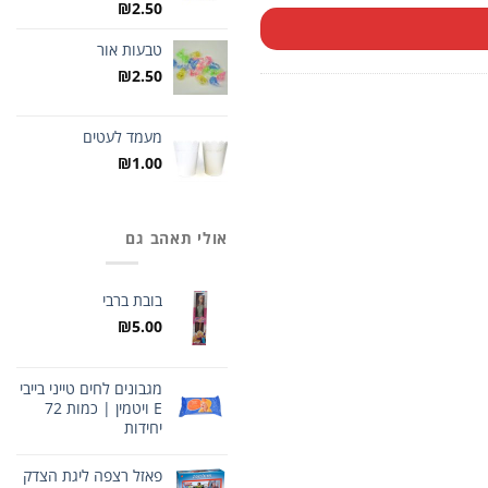
₪
2.50
טבעות אור
₪
2.50
מעמד לעטים
₪
1.00
אולי תאהב גם
בובת ברבי
₪
5.00
מגבונים לחים טייני בייבי
E ויטמין | כמות 72
יחידות
פאזל רצפה ליגת הצדק