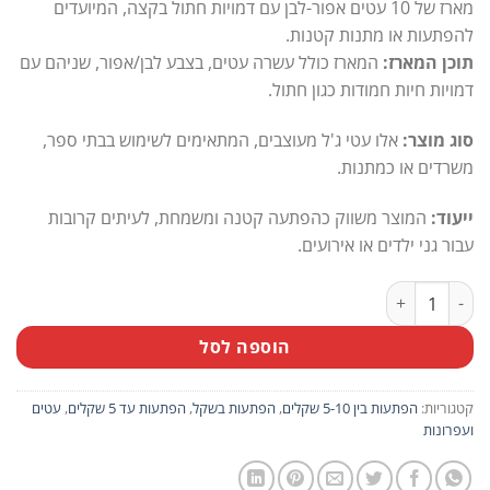
מארז של 10 עטים אפור-לבן עם דמויות חתול בקצה, המיועדים
להפתעות או מתנות קטנות
.
תוכן המארז:
המארז כולל עשרה עטים, בצבע לבן/אפור, שניהם עם
דמויות חיות חמודות כגון חתול.
סוג מוצר:
אלו עטי ג'ל מעוצבים, המתאימים לשימוש בבתי ספר,
משרדים או כמתנות.
ייעוד:
המוצר משווק כהפתעה קטנה ומשמחת, לעיתים קרובות
עבור גני ילדים או אירועים.
כמות של מארז 10 יח' עטים אפור-לבן עם דמויות חתול בקצה
הוספה לסל
קטגוריות:
הפתעות בין 5-10 שקלים
,
הפתעות בשקל
,
הפתעות עד 5 שקלים
,
עטים
ועפרונות