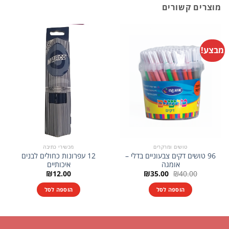
מוצרים קשורים
מבצע!
טושים ומרקרים
מכשירי כתיבה
96 טושים דקים צבעוניים בדלי –
12 עפרונות כחולים לבנים
אומגה
איכותיים
המחיר
המחיר
₪
12.00
₪
35.00
₪
40.00
המקורי
הנוכחי
היה:
הוא:
הוספה לסל
הוספה לסל
₪35.00.
₪40.00.