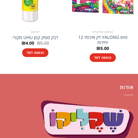
טושים ומרקרים
דבקים
טוש YALONG דק איכותי 12
דבק סטיק קטן UHU מקורי
יחידות
המחיר
המחיר
₪
4.00
₪
5.00
המקורי
הנוכחי
₪
5.00
היה:
הוא:
הוספה לסל
₪4.00.
₪5.00.
הוספה לסל
אודות