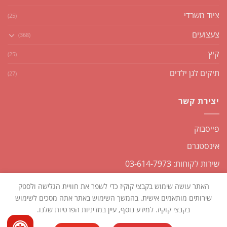
ציוד משרדי
(25)
צעצועים
(368)
קיץ
(25)
תיקים לגן ילדים
(27)
יצירת קשר
פייסבוק
אינסטגרם
שירות לקוחות: 03-614-7973
האתר עושה שימוש בקבצי קוקיז כדי לשפר את חוויית הגלישה ולספק
שירותים מותאמים אישית. בהמשך השימוש באתר אתה מסכים לשימוש
בקבצי קוקיז. למידע נוסף, עיין במדיניות הפרטיות שלנו.
כל הזכויות שמורות2026 ©
שקליקו
| נבנה ומנוהל על ידי
WEmanage -