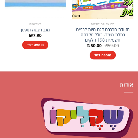
כלי עבודה לילדים
צעצועים
מזוודת הרכבה דגם חיות לבנייה
מגב רצפה תופסן
בתלת מימד- כולל מקדחה
₪
7.90
חשמלית 198 חלקים
המחיר
המחיר
הוספה לסל
₪
50.00
₪
59.00
המקורי
הנוכחי
היה:
הוא:
הוספה לסל
₪50.00.
₪59.00.
אודות