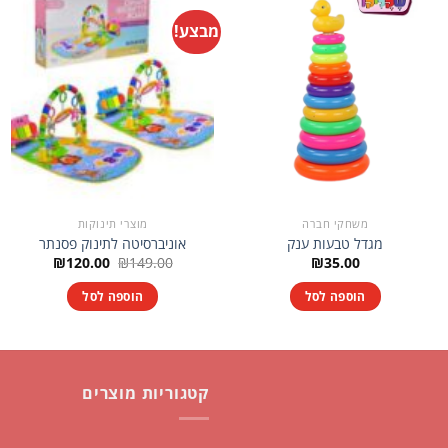
מבצע!
משחקי חברה
מוצרי תינוקות
מגדל טבעות ענק
אוניברסיטה לתינוק פסנתר
המחיר
המחיר
₪
120.00
₪
149.00
₪
35.00
המקורי
הנוכחי
היה:
הוא:
הוספה לסל
הוספה לסל
₪120.00.
₪149.00.
קטגוריות מוצרים