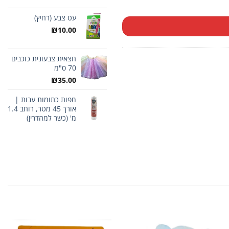
עט צבע (רחיץ)
₪
10.00
חצאית צבעונית כוכבים
70 ס"מ
₪
35.00
מפות כתומות עבות |
אורך 45 מטר, רוחב 1.4
מ' (כשר למהדרין)