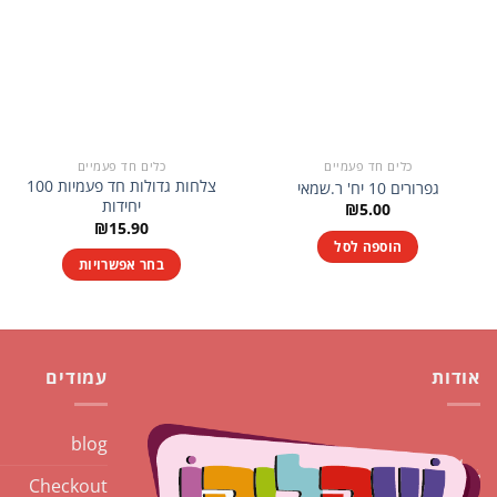
כלים חד פעמיים
כלים חד פעמיים
צלחות גדולות חד פעמיות 100
גפרורים 10 יח' ר.שמאי
יחידות
₪
5.00
₪
15.90
הוספה לסל
בחר אפשרויות
למוצר
זה
יש
מספר
אודות
עמודים
סוגים.
ניתן
blog
לבחור
את
Checkout
האפשרויות