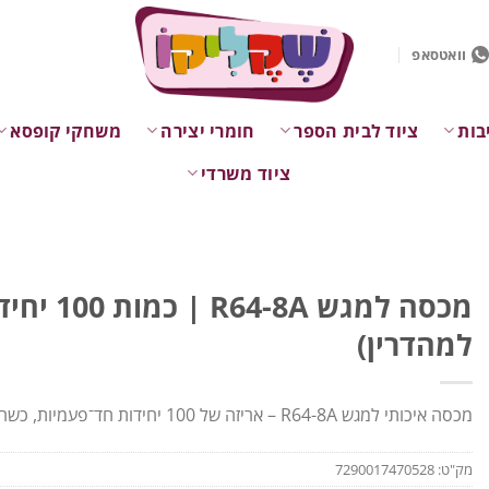
וואטסאפ
בות
ציוד לבית הספר
חומרי יצירה
משחקי קופסא
ציוד משרדי
מכסה למגש 4-8A
למהדרין)
מכסה איכותי למגש R64-8A – אריזה של 100 יחידות חד־פעמיות, כשר למהדרין.
מק"ט:
7290017470528