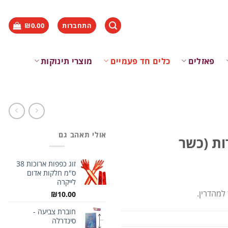
התחברות
0.00
₪
פאזלים
כלים חד פעמיים
מוצרי תינוקות
אולי תאהב גם
R6 | כמות 100 יחידות (כשר
זוג כפפות ארוכות 38
ס"מ חלקות אדום
לייקרה
₪
10.00
חוברת צביעה -
סינדרלה