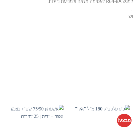
 נזילות.
ש.
מבצע!