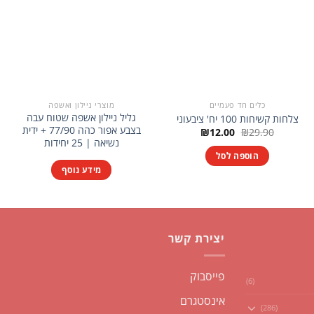
כלים חד פעמיים
מוצרי ניילון ואשפה
גליל ניילון אשפה שטוח עבה
צלחות קשיחות 100 יח' ציבעוני
בצבע אפור כהה 77/90 + ידית
המחיר
המחיר
₪
12.00
₪
29.90
המקורי
הנוכחי
נשיאה | 25 יחידות
היה:
הוא:
הוספה לסל
₪12.00.
₪29.90.
מידע נוסף
יצירת קשר
פייסבוק
(6)
אינסטגרם
(286)