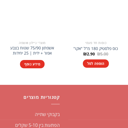
כוסות חד פעמי
מוצרי ניילון ואשפה
אשפתון 75/90 שטוח בצבע
כוס פלסטיק 180 מ"ל "אקו"
אפור + ידית | 25 יחידות
המחיר
המחיר
₪
2.90
₪
5.00
המקורי
הנוכחי
היה:
הוא:
הוספה לסל
מידע נוסף
₪2.90.
₪5.00.
קטגוריות מוצרים
בקבוקי שתייה
הפתעות בין 5-10 שקלים