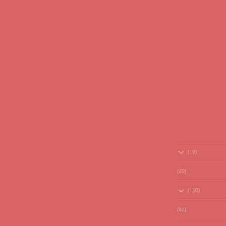
(19)
(29)
(150)
(44)