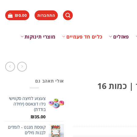
התחברות
0.00
₪
פאזלים
כלים חד פעמיים
מוצרי תינוקות
אולי תאהב גם
מאפינס אישיים זהב כסף מטאלי מנייר | כמות 16
צעצוע לחיצה סקווישי
נידו דונאטס (יחידה
בודדת)
₪
35.00
קופסת מגנט - לומדים
לבנות מילים