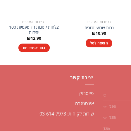
כלים חד פעמיים
כלים חד פעמיים
צלחות קטנות חד פעמיות 100
נרות שבועי זכוכית
יחידות
₪
10.90
₪
12.90
הוספה לסל
בחר אפשרויות
למוצר
זה
יש
מספר
יצירת קשר
סוגים.
ניתן
פייסבוק
לבחור
(6)
את
אינסטגרם
(286)
האפשרויות
שירות לקוחות: 03-614-7973
בעמוד
(635)
המוצר
(120)