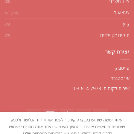
ציוד משרדי
(25)
צעצועים
(368)
קיץ
(25)
תיקים לגן ילדים
(27)
יצירת קשר
פייסבוק
אינסטגרם
שירות לקוחות: 03-614-7973
האתר עושה שימוש בקבצי קוקיז כדי לשפר את חוויית הגלישה ולספק
כל הזכויות שמורות2026 ©
שקליקו
| נבנה ומנוהל על ידי
WEmanage -
שירותים מותאמים אישית. בהמשך השימוש באתר אתה מסכים לשימוש
ניהול אתרים
בקבצי קוקיז. למידע נוסף, עיין במדיניות הפרטיות שלנו.