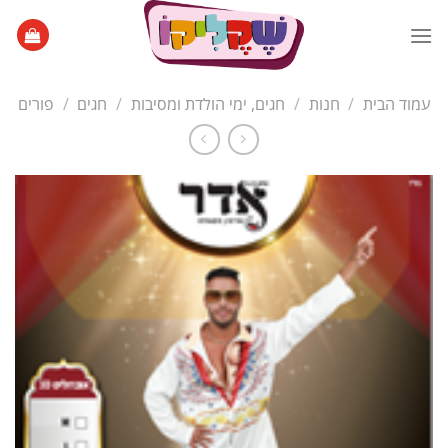
Ski
t
conten
עמוד הבית
/
חנות
/
חגים, ימי הולדת ומסיבות
/
חגים
/
פורים