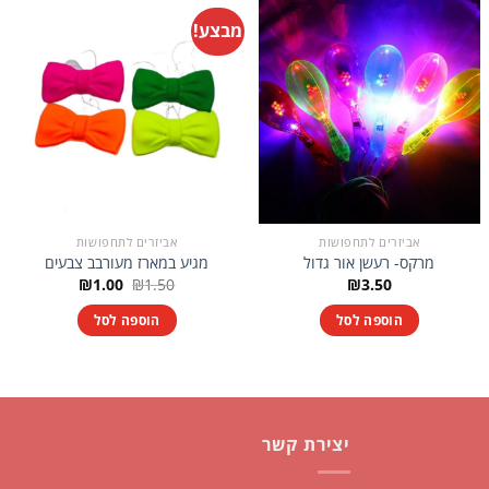
מבצע!
אביזרים לתחפושות
אביזרים לתחפושות
מרקס- רעשן אור גדול
מגיע במארז מעורבב צבעים
המחיר
המחיר
₪
1.00
₪
1.50
₪
3.50
המקורי
הנוכחי
היה:
הוא:
הוספה לסל
הוספה לסל
₪1.00.
₪1.50.
יצירת קשר