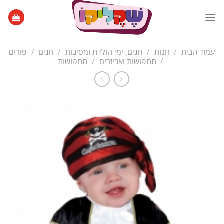
Ski
t
conten
עמוד הבית
/
חנות
/
חגים, ימי הולדת ומסיבות
/
חגים
/
פורים
/
תחפושות ואביזרים
/
תחפושות