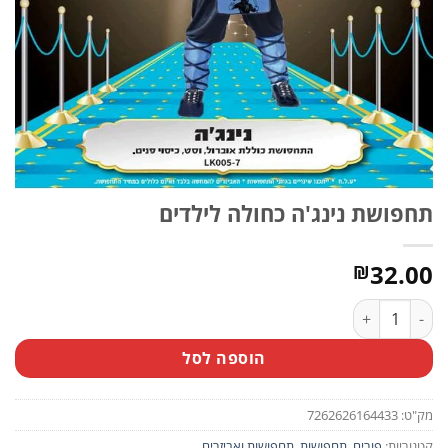
תחפושת נינג'ה כחולה לילדים
32.00
₪
כמות של תחפושת נינג'ה כחולה לילדים
הוספה לסל
מק"ט:
7262626164433
קטגוריות:
פורים
,
תחפושות
,
תחפושות ואביזרים