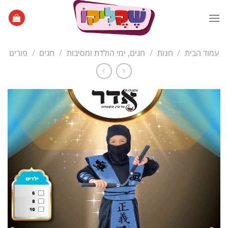
Ski
t
conten
עמוד הבית
/
חנות
/
חגים, ימי הולדת ומסיבות
/
חגים
/
פורים