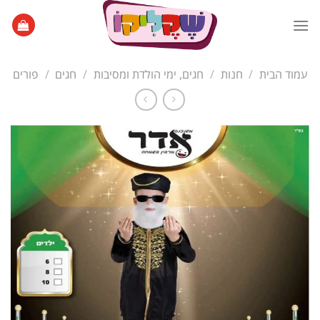
Ski
t
conten
עמוד הבית
/
חנות
/
חגים, ימי הולדת ומסיבות
/
חגים
/
פורים