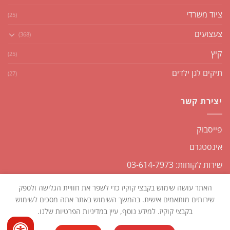
ציוד משרדי
(25)
צעצועים
(368)
קיץ
(25)
תיקים לגן ילדים
(27)
יצירת קשר
פייסבוק
אינסטגרם
שירות לקוחות: 03-614-7973
האתר עושה שימוש בקבצי קוקיז כדי לשפר את חוויית הגלישה ולספק
שירותים מותאמים אישית. בהמשך השימוש באתר אתה מסכים לשימוש
בקבצי קוקיז. למידע נוסף, עיין במדיניות הפרטיות שלנו.
כל הזכויות שמורות2026 ©
שקליקו
| נבנה ומנוהל על ידי
WEmanage -