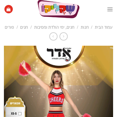
Ski
t
conten
עמוד הבית
/
חנות
/
חגים, ימי הולדת ומסיבות
/
חגים
/
פורים