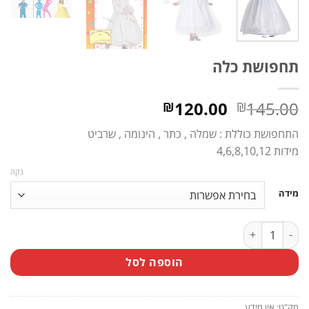
תחפושת כלה
המחיר
המחיר
120.00
145.00
₪
₪
המקורי
הנוכחי
התחפושת כוללת : שמלה , כתר , הינומה , שרביט
היה:
הוא:
מידות 4,6,8,10,12
₪120.00.
₪145.00.
נקה
מידה
כמות של תחפושת כלה
הוספה לסל
מק"ט:
אין מידע