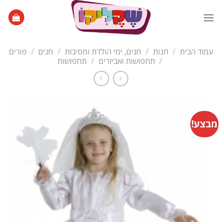
Ski
t
conten
עמוד הבית
/
חנות
/
חגים, ימי הולדת ומסיבות
/
חגים
/
פורים
/
תחפושות ואביזרים
/
תחפושות
מבצע!