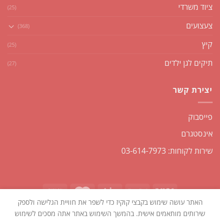
ציוד משרדי
(25)
צעצועים
(368)
קיץ
(25)
תיקים לגן ילדים
(27)
יצירת קשר
פייסבוק
אינסטגרם
שירות לקוחות: 03-614-7973
האתר עושה שימוש בקבצי קוקיז כדי לשפר את חוויית הגלישה ולספק
כל הזכויות שמורות2026 ©
שקליקו
| נבנה ומנוהל על ידי
WEmanage -
שירותים מותאמים אישית. בהמשך השימוש באתר אתה מסכים לשימוש
ניהול אתרים