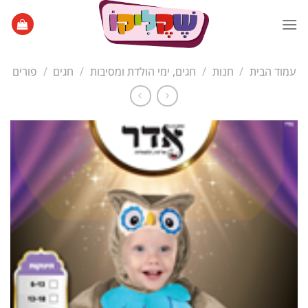
Ski
t
conten
עמוד הבית
/
חנות
/
חגים, ימי הולדת ומסיבות
/
חגים
/
פורים