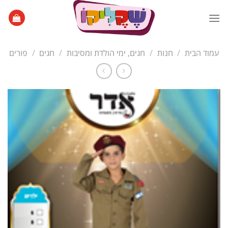
Ski
t
conten
עמוד הבית
/
חנות
/
חגים, ימי הולדת ומסיבות
/
חגים
/
פורים