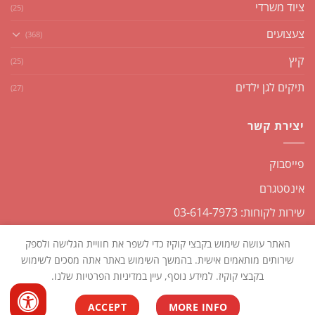
ציוד משרדי
(25)
צעצועים
(368)
קיץ
(25)
תיקים לגן ילדים
(27)
יצירת קשר
פייסבוק
אינסטגרם
שירות לקוחות: 03-614-7973
האתר עושה שימוש בקבצי קוקיז כדי לשפר את חוויית הגלישה ולספק
שירותים מותאמים אישית. בהמשך השימוש באתר אתה מסכים לשימוש
בקבצי קוקיז. למידע נוסף, עיין במדיניות הפרטיות שלנו.
כל הזכויות שמורות2026 ©
שקליקו
| נבנה ומנוהל על ידי
WEmanage -
ACCEPT
MORE INFO
ניהול אתרים