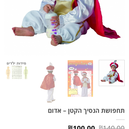
תחפושת הנסיך הקטן – אדום
המחיר
המחיר
100.00
140.00
₪
₪