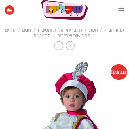
Ski
t
conten
עמוד הבית
/
חנות
/
חגים, ימי הולדת ומסיבות
/
חגים
/
פורים
/
תחפושות ואביזרים
/
תחפושות
מבצע!