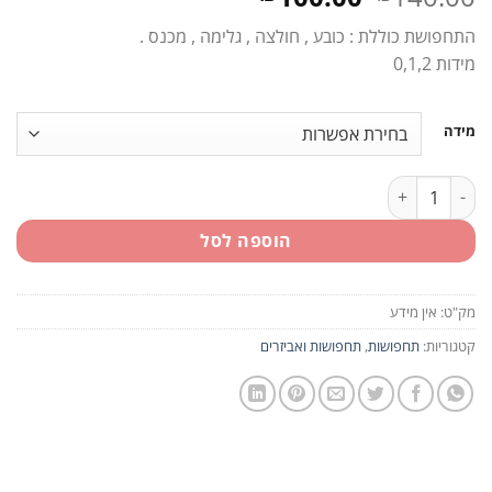
המקורי
הנוכחי
התחפושת כוללת : כובע , חולצה , גלימה , מכנס .
היה:
הוא:
מידות 0,1,2
₪100.00.
₪140.00.
מידה
כמות של תחפושת הנסיך הקטן - אדום
הוספה לסל
מק"ט:
אין מידע
קטגוריות:
תחפושות
,
תחפושות ואביזרים