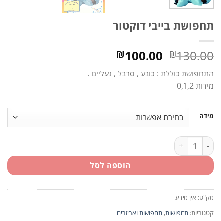
תחפושת בייבי דוקטור
המחיר
המחיר
100.00
130.00
₪
₪
המקורי
הנוכחי
התחפושת כוללת : כובע , סרבל , נעליים .
היה:
הוא:
מידות 0,1,2
₪100.00.
₪130.00.
מידה
כמות של תחפושת בייבי דוקטור
הוספה לסל
מק"ט:
אין מידע
קטגוריות:
תחפושות
,
תחפושות ואביזרים