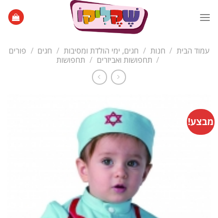
Ski
t
conten
עמוד הבית
/
חנות
/
חגים, ימי הולדת ומסיבות
/
חגים
/
פורים
/
תחפושות ואביזרים
/
תחפושות
מבצע!