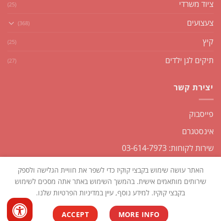
ציוד משרדי
(25)
צעצועים
(368)
קיץ
(25)
תיקים לגן ילדים
(27)
יצירת קשר
פייסבוק
אינסטגרם
שירות לקוחות: 03-614-7973
האתר עושה שימוש בקבצי קוקיז כדי לשפר את חוויית הגלישה ולספק
שירותים מותאמים אישית. בהמשך השימוש באתר אתה מסכים לשימוש
בקבצי קוקיז. למידע נוסף, עיין במדיניות הפרטיות שלנו.
כל הזכויות שמורות2026 ©
שקליקו
| נבנה ומנוהל על ידי
WEmanage -
ACCEPT
MORE INFO
ניהול אתרים