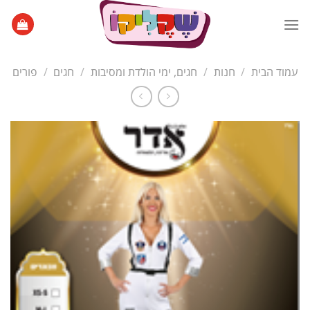
Ski
t
conten
עמוד הבית
/
חנות
/
חגים, ימי הולדת ומסיבות
/
חגים
/
פורים