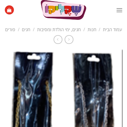
Ski
t
conten
עמוד הבית
/
חנות
/
חגים, ימי הולדת ומסיבות
/
חגים
/
פורים