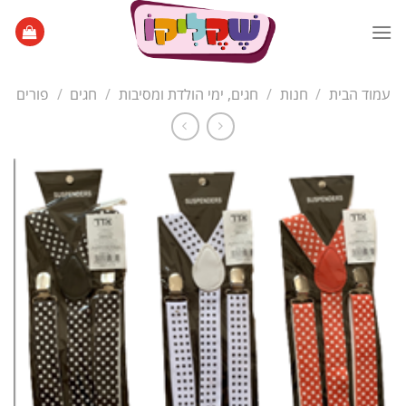
Ski
t
conten
עמוד הבית
/
חנות
/
חגים, ימי הולדת ומסיבות
/
חגים
/
פורים