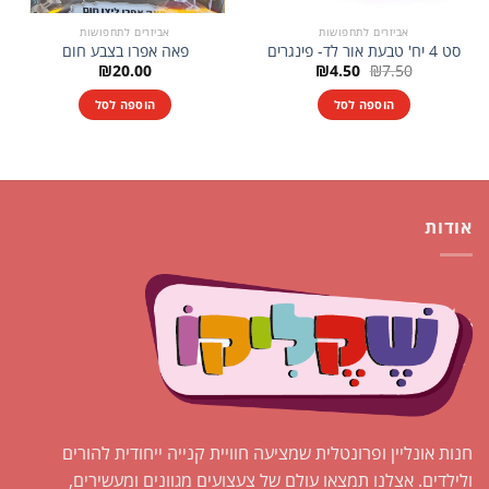
אביזרים לתחפושות
אביזרים לתחפושות
סט 4 יח' טבעת אור לד- פינגרים
פאה אפרו בצבע חום
המחיר
המחיר
₪
20.00
₪
4.50
₪
7.50
המקורי
הנוכחי
היה:
הוא:
הוספה לסל
הוספה לסל
₪4.50.
₪7.50.
אודות
חנות אונליין ופרונטלית שמציעה חוויית קנייה ייחודית להורים
ולילדים. אצלנו תמצאו עולם של צעצועים מגוונים ומעשירים,