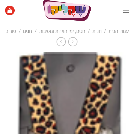
Ski
t
conten
עמוד הבית
/
חנות
/
חגים, ימי הולדת ומסיבות
/
חגים
/
פורים