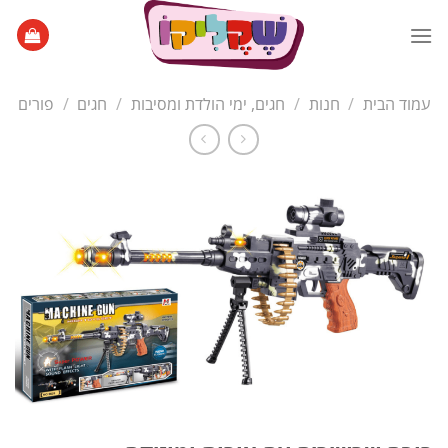
Ski
t
conten
עמוד הבית
/
חנות
/
חגים, ימי הולדת ומסיבות
/
חגים
/
פורים