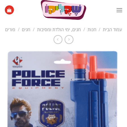
Ski
t
conten
עמוד הבית
/
חנות
/
חגים, ימי הולדת ומסיבות
/
חגים
/
פורים