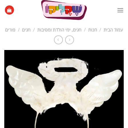
Ski
t
conten
עמוד הבית
/
חנות
/
חגים, ימי הולדת ומסיבות
/
חגים
/
פורים