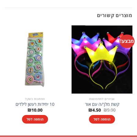
מוצרים קשורים
מבצע!
אביזרים לתחפושות
הפתעות בשקל
קשת מלך/ה עם אור
10 יחידות רעשן לילדים
המחיר
המחיר
₪
10.00
₪
4.50
₪
9.90
המקורי
הנוכחי
היה:
הוא:
הוספה לסל
הוספה לסל
₪4.50.
₪9.90.