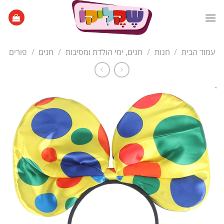
Ski
t
conten
עמוד הבית
/
חנות
/
חגים, ימי הולדת ומסיבות
/
חגים
/
פורים