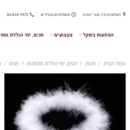
Ski
t
המלאכה 12, אור יהודה
משלוחים מהירים
03-614-7973
conten
הפתעות בשקל
צעצועים
חגים, ימי הולדת ומסי
עמוד הבית
/
חנות
/
חגים, ימי הולדת ומסיבות
/
חגים
/
פ