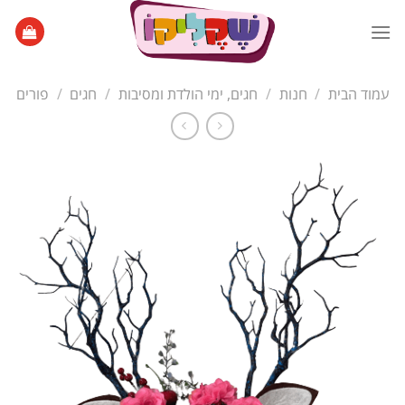
Ski
t
conten
עמוד הבית
/
חנות
/
חגים, ימי הולדת ומסיבות
/
חגים
/
פורים