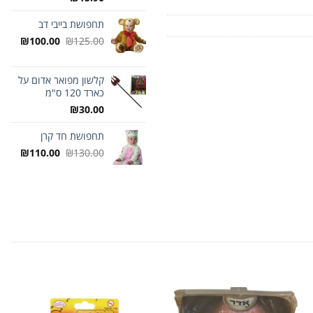
תחפושת בייבי דב
המחיר
המחיר
₪
100.00
₪
125.00
המקורי
הנוכח
היה:
הוא:
₪125.00.
קלשון מפואר אדום על
0.00.
כארד 120 ס"מ
₪
30.00
תחפושת חד קרן
המחיר
המחיר
₪
110.00
₪
130.00
המקורי
הנוכח
היה:
הוא:
0.00.
₪130.00.