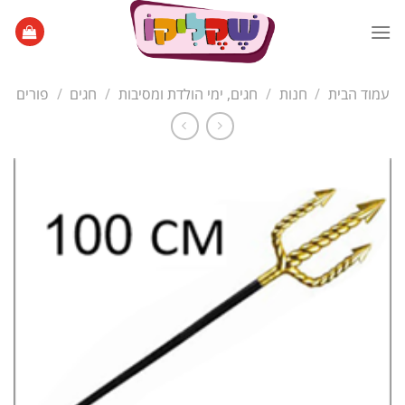
Ski
t
conten
עמוד הבית
/
חנות
/
חגים, ימי הולדת ומסיבות
/
חגים
/
פורים