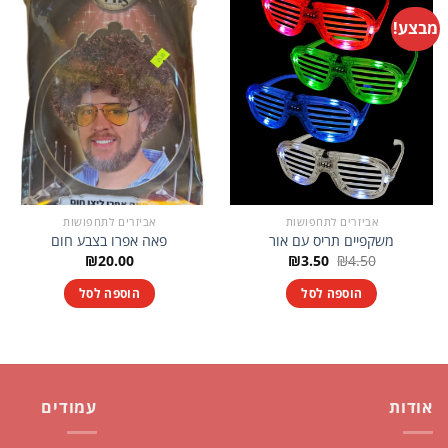
מבצע!
אביזרים לתחפושות
אביזרים לתחפושות
משקפיים תריס עם אור
פאה אפרו בצבע חום
המחיר
המחיר
₪
20.00
₪
3.50
₪
4.50
המקורי
הנוכחי
היה:
הוא:
הוספה לסל
הוספה לסל
₪3.50.
₪4.50.
אודות
עמודים