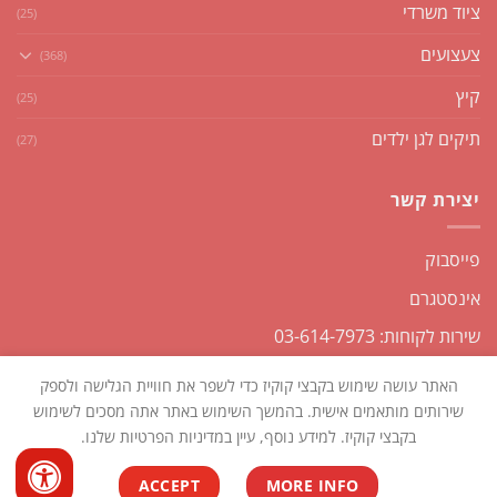
ציוד משרדי
(25)
צעצועים
(368)
קיץ
(25)
תיקים לגן ילדים
(27)
יצירת קשר
פייסבוק
אינסטגרם
שירות לקוחות: 03-614-7973
האתר עושה שימוש בקבצי קוקיז כדי לשפר את חוויית הגלישה ולספק
שירותים מותאמים אישית. בהמשך השימוש באתר אתה מסכים לשימוש
בקבצי קוקיז. למידע נוסף, עיין במדיניות הפרטיות שלנו.
כל הזכויות שמורות2026 ©
שקליקו
| נבנה ומנוהל על ידי
WEmanage -
ACCEPT
MORE INFO
ניהול אתרים