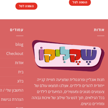
היה:
הוא:
הוספה לסל
₪4.90.
₪7.50.
הוספה לסל
אודות
עמודים
blog
Checkout
אודות
בית
חנות אונליין ופרונטלית שמציעה חוויית קנייה
בלוג
ייחודית להורים ולילדים. אצלנו תמצאו עולם של
החשבון שלי / ה
צעצועים מגוונים ומעשירים, המיועדים לילדים
בכל הגילאים, תוך דגש על שילוב של איכות גבוהה
הצהרת נגישות
ומחירים נגישים.