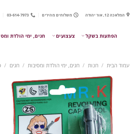
Ski
t
המלאכה 12, אור יהודה
משלוחים מהירים
03-614-7973
conten
הפתעות בשקל
צעצועים
חגים, ימי הולדת ומסי
עמוד הבית
/
חנות
/
חגים, ימי הולדת ומסיבות
/
חגים
/
פ