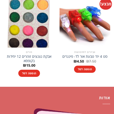
מבצע!
אביזרים לתחפושות
פורים
אבקת נצנצים זוהרים 12 יחידות
סט 4 יח' טבעת אור לד- פינגרים
בקופסא
המחיר
המחיר
₪
4.50
₪
7.50
המקורי
הנוכחי
₪
15.00
היה:
הוא:
הוספה לסל
₪4.50.
₪7.50.
הוספה לסל
אודות