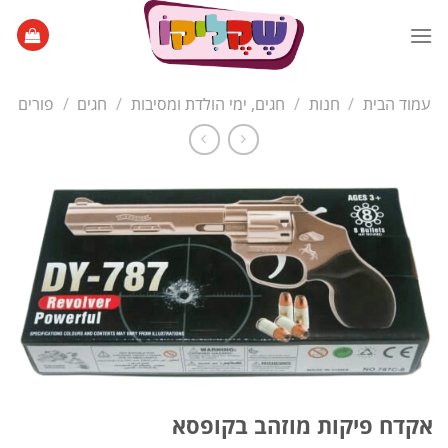
Ski
t
conten
עמוד הבית
/
חנות
/
חגים, ימי הולדת ומסיבות
/
חגים
/
פורים
אקדח פיקות מוזהב בקופסא