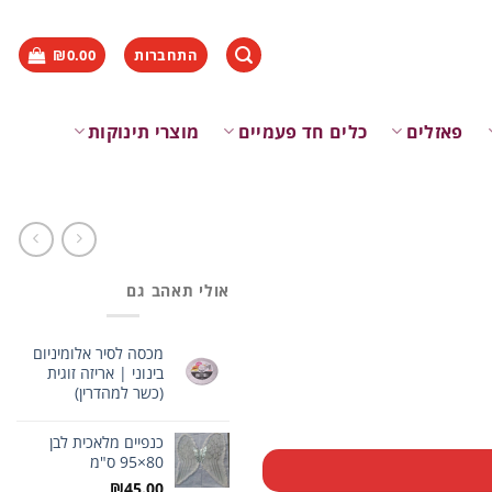
התחברות
0.00
₪
פאזלים
כלים חד פעמיים
מוצרי תינוקות
אולי תאהב גם
מכסה לסיר אלומיניום
בינוני | אריזה זוגית
(כשר למהדרין)
כנפיים מלאכית לבן
80×95 ס"מ
₪
45.00