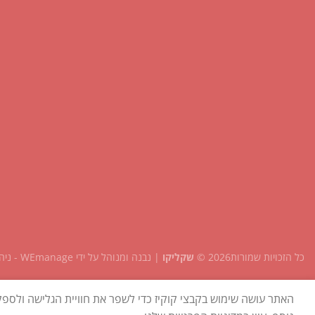
כל הזכויות שמורות2026 ©
שקליקו
| נבנה ומנוהל על ידי
WEmanage - ניהול אתרים
האתר עושה שימוש בקבצי קוקיז כדי לשפר את חוויית הגלישה ולספ