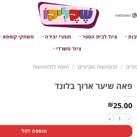
וואטסאפ
בות
ציוד לבית הספר
חומרי יצירה
משחקי קופסא
ציוד משרדי
ורים
/
תחפושות ואביזרים
/
פאות לתחפושות
פאה שיער ארוך בלונד
25.00
₪
כמות של פאה שיער ארוך בלונד
הוספה לסל