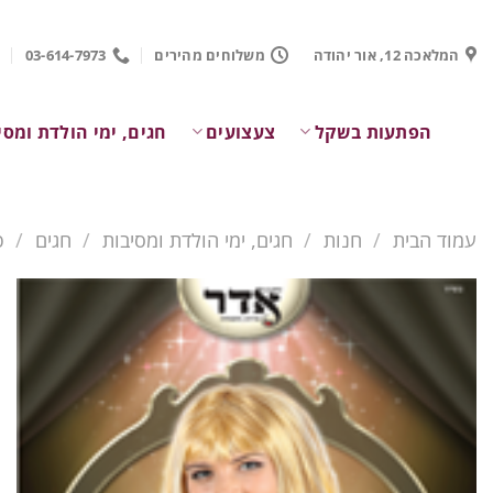
Ski
t
המלאכה 12, אור יהודה
משלוחים מהירים
03-614-7973
conten
הפתעות בשקל
צעצועים
חגים, ימי הולדת ומסי
עמוד הבית
/
חנות
/
חגים, ימי הולדת ומסיבות
/
חגים
/
פ