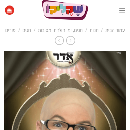
Ski
t
conten
עמוד הבית
/
חנות
/
חגים, ימי הולדת ומסיבות
/
חגים
/
פורים