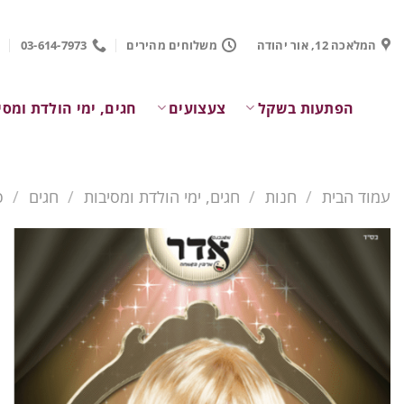
Ski
t
המלאכה 12, אור יהודה
משלוחים מהירים
03-614-7973
conten
הפתעות בשקל
צעצועים
חגים, ימי הולדת ומסי
עמוד הבית
/
חנות
/
חגים, ימי הולדת ומסיבות
/
חגים
/
פ