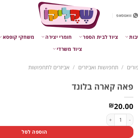
וואטסאפ
בות
ציוד לבית הספר
חומרי יצירה
משחקי קופסא
ציוד משרדי
ורים
/
תחפושות ואביזרים
/
אביזרים לתחפושות
פאה קארה בלונד
20.00
₪
כמות של פאה קארה בלונד
הוספה לסל