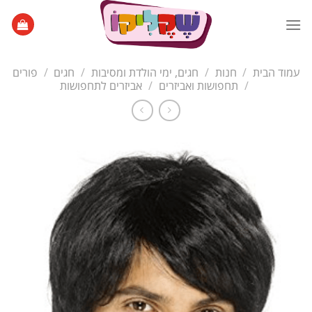
Ski
t
conten
עמוד הבית
/
חנות
/
חגים, ימי הולדת ומסיבות
/
חגים
/
פורים
/
תחפושות ואביזרים
/
אביזרים לתחפושות